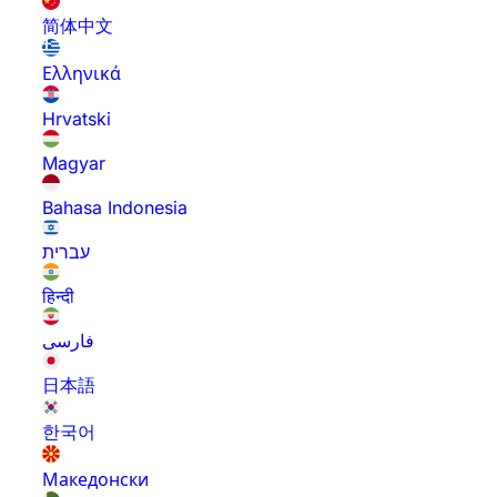
简体中文
Ελληνικά
Hrvatski
Magyar
Bahasa Indonesia
עברית
हिन्दी
فارسی
日本語
한국어
Македонски