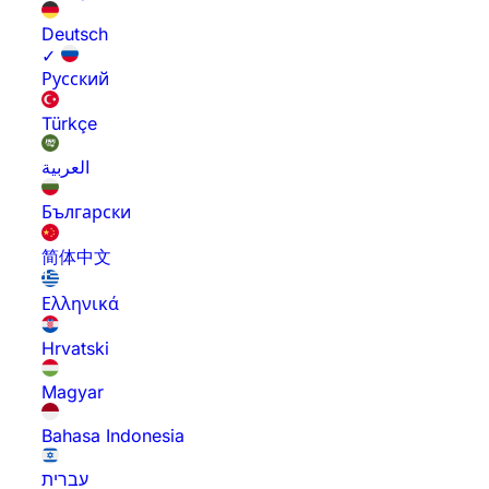
Deutsch
✓
Русский
Türkçe
العربية
Български
简体中文
Ελληνικά
Hrvatski
Magyar
Bahasa Indonesia
עברית