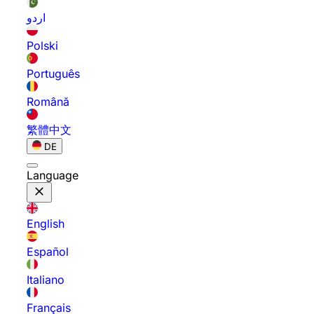
اردو
Polski
Português
Română
繁體中文
DE
Language
English
Español
Italiano
Français