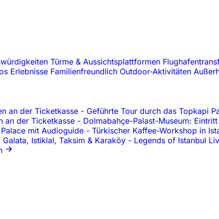
swürdigkeiten
Türme & Aussichtsplattformen
Flughafentrans
oos
Erlebnisse
Familienfreundlich
Outdoor-Aktivitäten
Außerh
en an der Ticketkasse
-
Geführte Tour durch das Topkapi Pa
en an der Ticketkasse
-
Dolmabahçe-Palast-Museum: Eintritt
z Palace mit Audioguide
-
Türkischer Kaffee-Workshop in Ist
 Galata, Istiklal, Taksim & Karaköy
-
Legends of Istanbul L
n