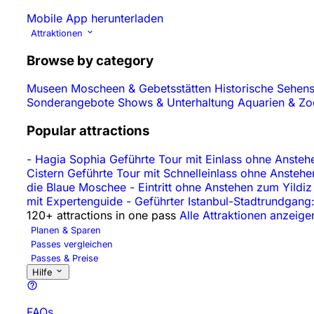
Mobile App herunterladen
Attraktionen
Browse by category
Museen
Moscheen & Gebetsstätten
Historische Sehen
Sonderangebote
Shows & Unterhaltung
Aquarien & Z
Popular attractions
-
Hagia Sophia Geführte Tour mit Einlass ohne Ansteh
Cistern Geführte Tour mit Schnelleinlass ohne Ansteh
die Blaue Moschee
-
Eintritt ohne Anstehen zum Yildi
mit Expertenguide
-
Geführter Istanbul-Stadtrundgang:
120+ attractions in one pass
Alle Attraktionen anzeige
Planen & Sparen
Passes vergleichen
Passes & Preise
Hilfe
FAQs