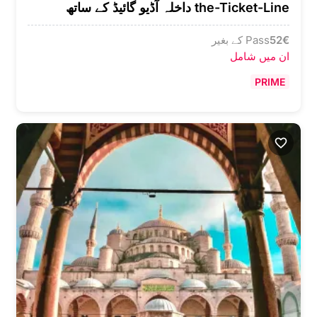
the-Ticket-Line داخلہ آڈیو گائیڈ کے ساتھ
€
52
Pass کے بغیر
ان میں شامل
PRIME