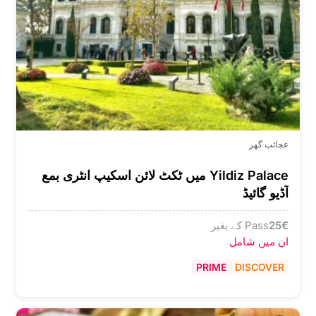
عجائب گھر
Yildiz Palace میں ٹکٹ لائن اسکیپ انٹری بمع
آڈیو گائیڈ
€
25
Pass کے بغیر
ان میں شامل
PRIME
DISCOVER