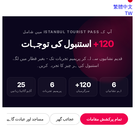
繁體中文
TW
آپ کے ISTANBUL TOURIST PASS میں شامل
120+
استنبول کی توجہات
قدیم نشانیوں سے لے کر پریمیم تجربات تک - بغیر قطار میں لگے
استنبول کی ہر چیز کا تجربہ کریں۔
25
6
120+
6
اہم نشانیاں
سرگرمیاں
پریمیم تجربات
آڈیو گائیڈ زبانیں
تمام پرکشش مقامات
عجائب گھر
مساجد اور عبادت گاہیں