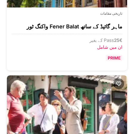
تاریخی مقامات
ماہر گائیڈ کے ساتھ Fener Balat واکنگ ٹور
€
25
Pass کے بغیر
ان میں شامل
PRIME