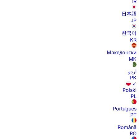
IR
日本語
JP
한국어
KR
Македонски
MK
اردو
PK
✓
Polski
PL
Português
PT
Română
RO