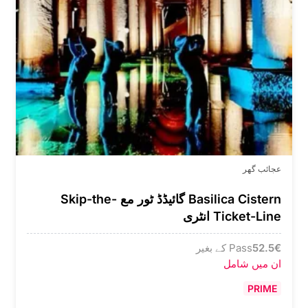
عجائب گھر
Basilica Cistern گائیڈڈ ٹور مع Skip-the-
Ticket-Line انٹری
€
52.5
Pass کے بغیر
ان میں شامل
PRIME