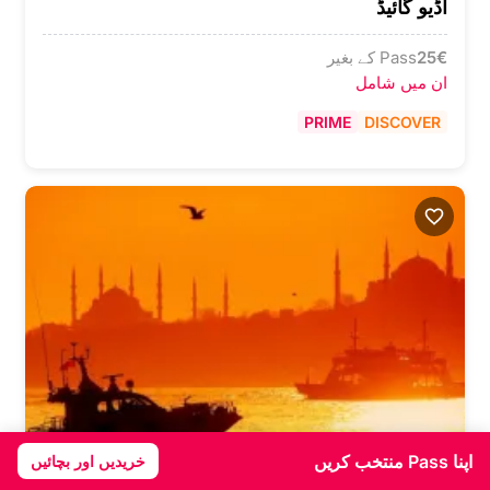
آڈیو گائیڈ
€
25
Pass کے بغیر
ان میں شامل
PRIME
DISCOVER
اپنا Pass منتخب کریں
خریدیں اور بچائیں