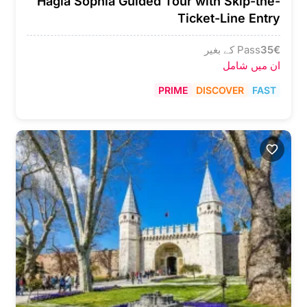
Hagia Sophia Guided Tour with Skip-the-
Ticket-Line Entry
€
35
Pass کے بغیر
ان میں شامل
PRIME
DISCOVER
FAST