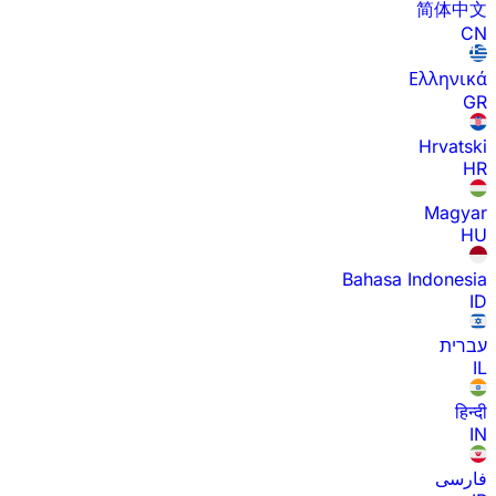
简体中文
CN
Ελληνικά
GR
Hrvatski
HR
Magyar
HU
Bahasa Indonesia
ID
עברית
IL
हिन्दी
IN
فارسی