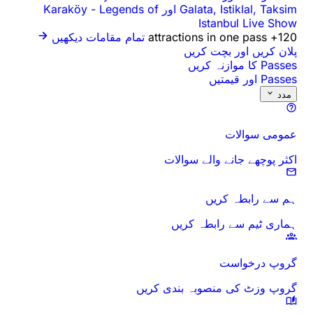
Galata, Istiklal, Taksim اور Karaköy
Legends of
-
Istanbul Live Show
120+ attractions in one pass
تمام مقامات دیکھیں
پلان کریں اور بچت کریں
Passes کا موازنہ کریں
Passes اور قیمتیں
مدد
عمومی سوالات
اکثر پوچھے جانے والے سوالات
ہم سے رابطہ کریں
ہماری ٹیم سے رابطہ کریں
گروپ درخواست
گروپ وزٹ کی منصوبہ بندی کریں