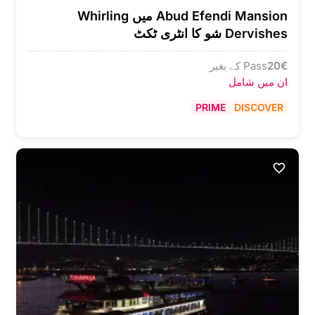
Abud Efendi Mansion میں Whirling
Dervishes شو کا انٹری ٹکٹ
€
20
Pass کے بغیر
ان میں شامل
PRIME
DISCOVER