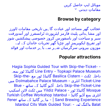
موبائل ایپ حاصل کریں
مقاماتِ دیدنی
Browse by category
عجائب گھر
مساجد اور عبادت گاہیں
تاریخی مقامات
ٹاورز
اور مشاہداتی پلیٹ فارمز
ایئرپورٹ ٹرانسفرز اور آمدورفت
سیر و سیاحت اور باسفورس کروز
خصوصی پیشکشیں
شوز
اور تفریح
ایکویریمز اور چڑیا گھر
تجربات
خاندان کے لیے
موزوں
بیرونی سرگرمیاں
شہر سے باہر
خدمات اور فوائد
Popular attractions
Hagia Sophia Guided Tour with Skip-the-Ticket-
-
-
Line Entry
Topkapi Palace Museum گائیڈڈ ٹور بمعہ
داخلہ ٹکٹ
-
Basilica Cistern گائیڈڈ ٹور مع Skip-the-
Ticket-Line انٹری
-
Dolmabahce Palace Museum میں
Skip-the-Ticket-Line داخلہ آڈیو گائیڈ کے ساتھ
-
Blue
Mosque گائیڈڈ ٹور
-
Yildiz Palace میں ٹکٹ لائن اسکیپ
انٹری بمع آڈیو گائیڈ
-
Turkish Coffee Workshop Istanbul
| Sand Brewing Experience
-
ماہر گائیڈ کے ساتھ Fener
Balat واکنگ ٹور
-
Istanbul City Walk Guided Tour: