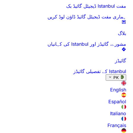
مفت Istanbul ڈیجیٹل گائیڈ بک
ہماری مفت ڈیجیٹل گائیڈ ڈاؤن لوڈ کریں
بلاگ
مشورے، گائیڈز اور Istanbul کی کہانیاں
گائیڈز
Istanbul کے تفصیلی گائیڈز
PK
English
Español
Italiano
Français