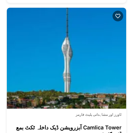
ٹاورز اور مشاہداتی پلیٹ فارمز
Camlica Tower آبزرویشن ڈیک داخلہ ٹکٹ بمع