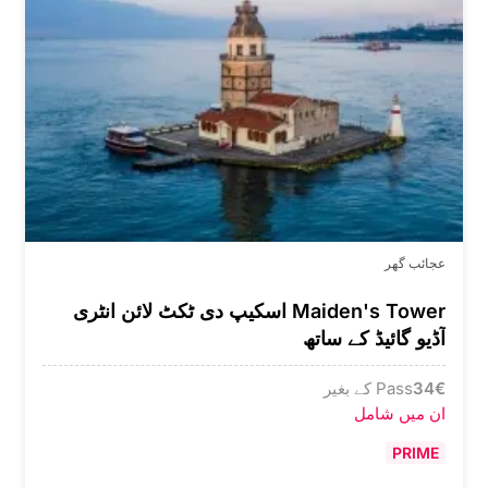
عجائب گھر
Maiden's Tower اسکیپ دی ٹکٹ لائن انٹری
آڈیو گائیڈ کے ساتھ
€
34
Pass کے بغیر
ان میں شامل
PRIME