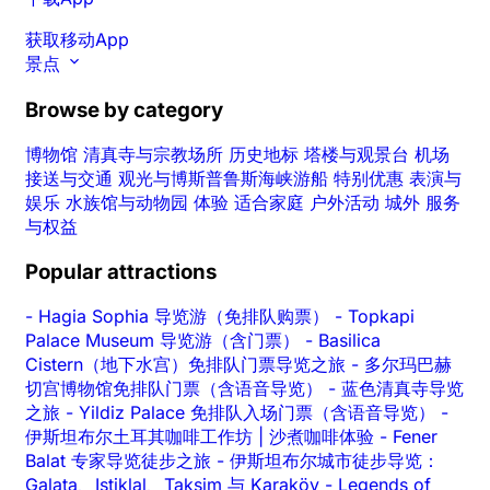
获取移动App
景点
Browse by category
博物馆
清真寺与宗教场所
历史地标
塔楼与观景台
机场
接送与交通
观光与博斯普鲁斯海峡游船
特别优惠
表演与
娱乐
水族馆与动物园
体验
适合家庭
户外活动
城外
服务
与权益
Popular attractions
-
Hagia Sophia 导览游（免排队购票）
-
Topkapi
Palace Museum 导览游（含门票）
-
Basilica
Cistern（地下水宫）免排队门票导览之旅
-
多尔玛巴赫
切宫博物馆免排队门票（含语音导览）
-
蓝色清真寺导览
之旅
-
Yildiz Palace 免排队入场门票（含语音导览）
-
伊斯坦布尔土耳其咖啡工作坊 | 沙煮咖啡体验
-
Fener
Balat 专家导览徒步之旅
-
伊斯坦布尔城市徒步导览：
Galata、Istiklal、Taksim 与 Karaköy
-
Legends of