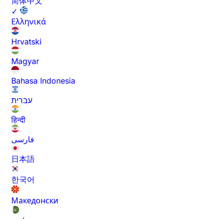
简体中文
✓
Ελληνικά
Hrvatski
Magyar
Bahasa Indonesia
עברית
हिन्दी
فارسی
日本語
한국어
Македонски