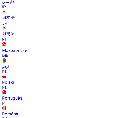
فارسی
IR
日本語
JP
한국어
KR
Македонски
MK
اردو
PK
Polski
PL
Português
PT
Română