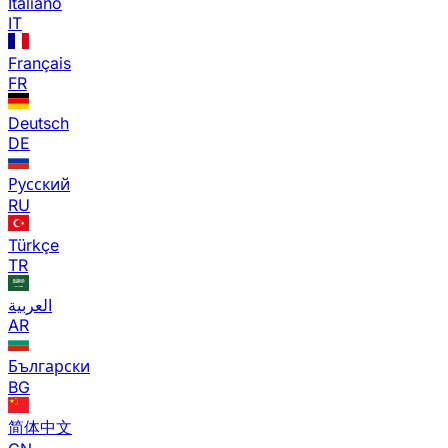
Italiano
IT
Français
FR
Deutsch
DE
Русский
RU
Türkçe
TR
العربية
AR
Български
BG
简体中文