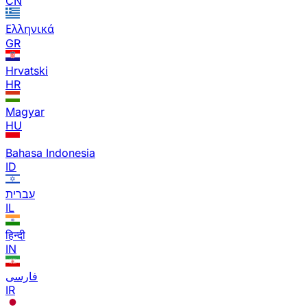
CN
Ελληνικά
GR
Hrvatski
HR
Magyar
HU
Bahasa Indonesia
ID
עברית
IL
हिन्दी
IN
فارسی
IR