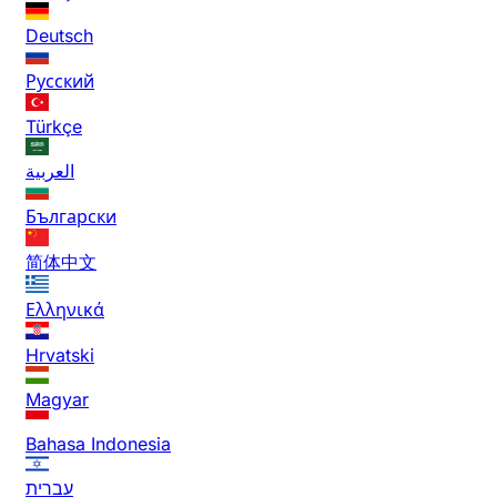
Deutsch
Русский
Türkçe
العربية
Български
简体中文
Ελληνικά
Hrvatski
Magyar
Bahasa Indonesia
עברית