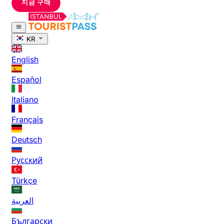
지금 구매
KR
English
Español
Italiano
Français
Deutsch
Русский
Türkçe
العربية
Български