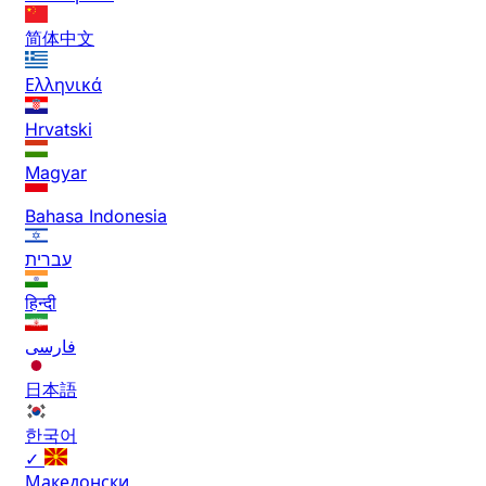
简体中文
Ελληνικά
Hrvatski
Magyar
Bahasa Indonesia
עברית
हिन्दी
فارسی
日本語
한국어
✓
Македонски