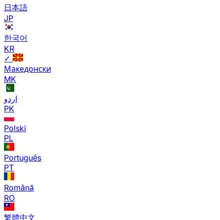
日本語
JP
한국어
KR
✓
Македонски
MK
اردو
PK
Polski
PL
Português
PT
Română
RO
繁體中文