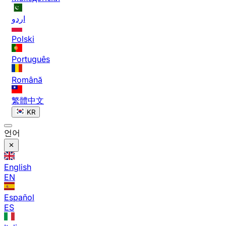
اردو
Polski
Português
Română
繁體中文
KR
언어
English
EN
Español
ES