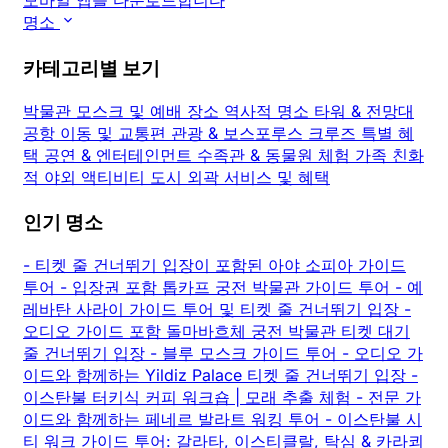
모바일 앱을 다운로드합니다
명소
카테고리별 보기
박물관
모스크 및 예배 장소
역사적 명소
타워 & 전망대
공항 이동 및 교통편
관광 & 보스포루스 크루즈
특별 혜
택
공연 & 엔터테인먼트
수족관 & 동물원
체험
가족 친화
적
야외 액티비티
도시 외곽
서비스 및 혜택
인기 명소
-
티켓 줄 건너뛰기 입장이 포함된 아야 소피아 가이드
투어
-
입장권 포함 톱카프 궁전 박물관 가이드 투어
-
예
레바탄 사라이 가이드 투어 및 티켓 줄 건너뛰기 입장
-
오디오 가이드 포함 돌마바흐체 궁전 박물관 티켓 대기
줄 건너뛰기 입장
-
블루 모스크 가이드 투어
-
오디오 가
이드와 함께하는 Yildiz Palace 티켓 줄 건너뛰기 입장
-
이스탄불 터키식 커피 워크숍 | 모래 추출 체험
-
전문 가
이드와 함께하는 페네르 발라트 워킹 투어
-
이스탄불 시
티 워크 가이드 투어: 갈라타, 이스티클랄, 탁심 & 카라쾨