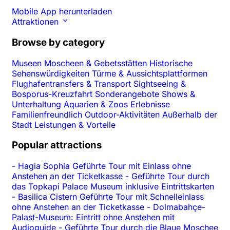
Mobile App herunterladen
Attraktionen
Browse by category
Museen
Moscheen & Gebetsstätten
Historische
Sehenswürdigkeiten
Türme & Aussichtsplattformen
Flughafentransfers & Transport
Sightseeing &
Bosporus-Kreuzfahrt
Sonderangebote
Shows &
Unterhaltung
Aquarien & Zoos
Erlebnisse
Familienfreundlich
Outdoor-Aktivitäten
Außerhalb der
Stadt
Leistungen & Vorteile
Popular attractions
-
Hagia Sophia Geführte Tour mit Einlass ohne
Anstehen an der Ticketkasse
-
Geführte Tour durch
das Topkapi Palace Museum inklusive Eintrittskarten
-
Basilica Cistern Geführte Tour mit Schnelleinlass
ohne Anstehen an der Ticketkasse
-
Dolmabahçe-
Palast-Museum: Eintritt ohne Anstehen mit
Audioguide
-
Geführte Tour durch die Blaue Moschee