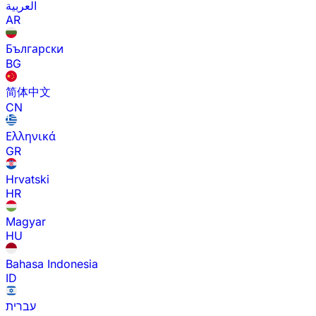
العربية
AR
Български
BG
简体中文
CN
Ελληνικά
GR
Hrvatski
HR
Magyar
HU
Bahasa Indonesia
ID
עברית