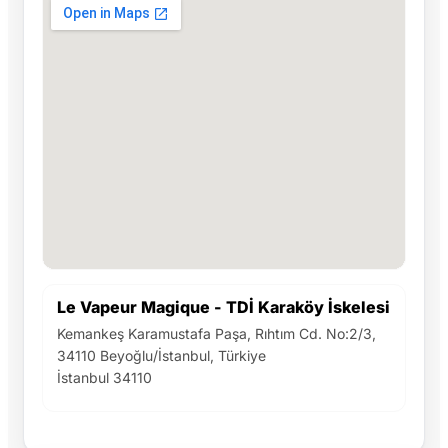
Le Vapeur Magique - TDİ Karaköy İskelesi
Kemankeş Karamustafa Paşa, Rıhtım Cd. No:2/3,
34110 Beyoğlu/İstanbul, Türkiye
İstanbul 34110