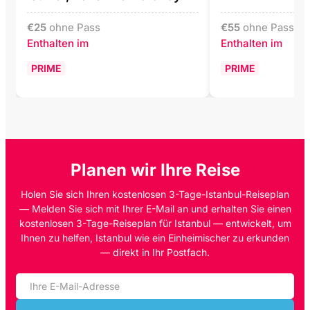
€
25
ohne Pass
€
55
ohne Pass
Enthalten im
Enthalten im
PRIME
PRIME
Planen wir Ihre Reise
Holen Sie sich Ihren kostenlosen 3-Tage-Istanbul-Reiseplan
— Melden Sie sich mit Ihrer E-Mail an und erhalten Sie einen
kostenlosen 3-Tage-Reiseplan für Istanbul — entwickelt, um
Ihnen zu helfen, Istanbul wie ein Einheimischer zu erkunden
— direkt in Ihr Postfach.