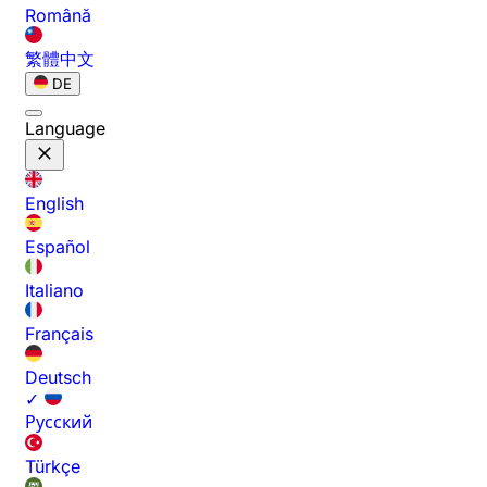
Română
繁體中文
DE
Language
English
Español
Italiano
Français
Deutsch
✓
Русский
Türkçe