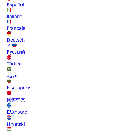
Español
Italiano
Français
Deutsch
✓
Русский
Türkçe
العربية
Български
简体中文
Ελληνικά
Hrvatski