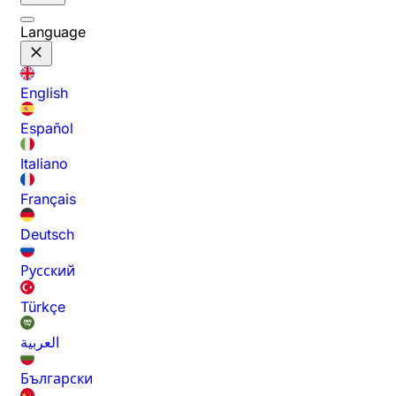
Language
English
Español
Italiano
Français
Deutsch
Русский
Türkçe
العربية
Български