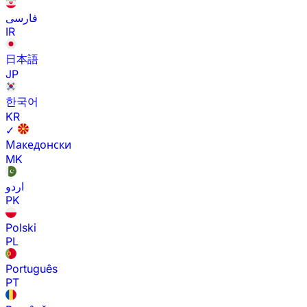
فارسی
IR
日本語
JP
한국어
KR
✓
Македонски
MK
اردو
PK
Polski
PL
Português
PT