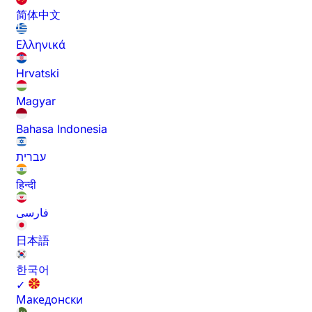
简体中文
Ελληνικά
Hrvatski
Magyar
Bahasa Indonesia
עברית
हिन्दी
فارسی
日本語
한국어
✓
Македонски