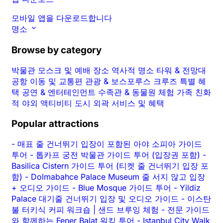
모바일 앱을 다운로드합니다
명소
Browse by category
박물관
모스크 및 예배 장소
역사적 명소
타워 & 전망대
공항 이동 및 교통편
관광 & 보스포루스 크루즈
특별 혜
택
공연 & 엔터테인먼트
수족관 & 동물원
체험
가족 친화
적
야외 액티비티
도시 외곽
서비스 및 혜택
Popular attractions
-
매표 줄 건너뛰기 입장이 포함된 아야 소피아 가이드
투어
-
톱카프 궁전 박물관 가이드 투어 (입장권 포함)
-
Basilica Cistern 가이드 투어 (티켓 줄 건너뛰기 입장 포
함)
-
Dolmabahce Palace Museum 줄 서지 않고 입장
+ 오디오 가이드
-
Blue Mosque 가이드 투어
-
Yildiz
Palace 대기줄 건너뛰기 입장 및 오디오 가이드
-
이스탄
불 터키식 커피 워크숍 | 샌드 브루잉 체험
-
전문 가이드
와 함께하는 Fener Balat 워킹 투어
-
Istanbul City Walk