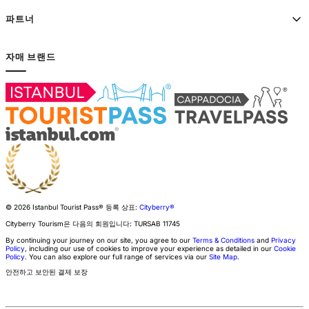
파트너
자매 브랜드
© 2026 Istanbul Tourist Pass®
등록 상표:
Cityberry®
Cityberry Tourism은 다음의 회원입니다:
TURSAB
11745
By continuing your journey on our site, you agree to our
Terms & Conditions
and
Privacy
Policy
, including our use of cookies to improve your experience as detailed in our
Cookie
Policy
. You can also explore our full range of services via our
Site Map
.
안전하고 보안된 결제 보장