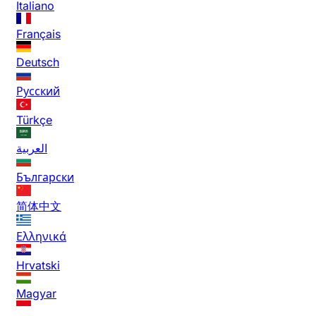
Italiano
Français
Deutsch
Русский
Türkçe
العربية
Български
简体中文
Ελληνικά
Hrvatski
Magyar