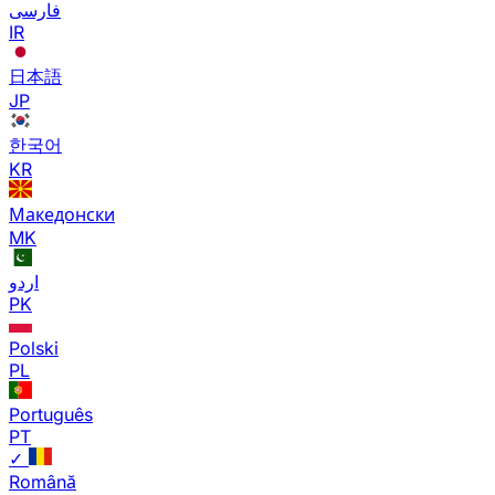
فارسی
IR
日本語
JP
한국어
KR
Македонски
MK
اردو
PK
Polski
PL
Português
PT
✓
Română