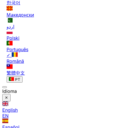
한국어
Македонски
اردو
Polski
Português
✓
Română
繁體中文
PT
Idioma
English
EN
Español