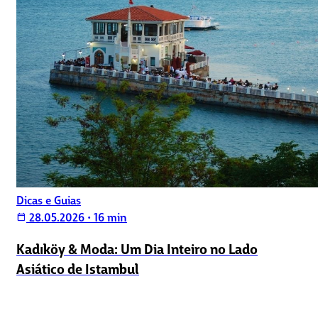
Dicas e Guias
28.05.2026
•
16 min
calendar_today
Kadıköy & Moda: Um Dia Inteiro no Lado
Asiático de Istambul