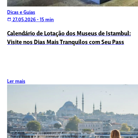
Dicas e Guias
27.05.2026
•
15 min
calendar_today
Calendário de Lotação dos Museus de Istambul:
Visite nos Dias Mais Tranquilos com Seu Pass
Ler mais