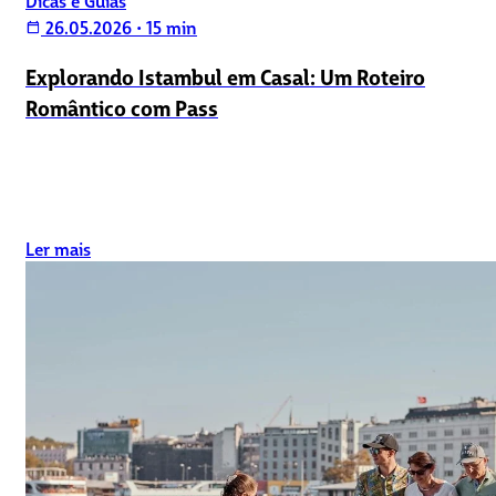
Dicas e Guias
26.05.2026
•
15 min
calendar_today
Explorando Istambul em Casal: Um Roteiro
Romântico com Pass
Ler mais