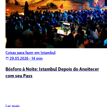
Coisas para fazer em Istambul
29.05.2026
•
14 min
calendar_today
Bósforo à Noite: Istambul Depois do Anoitecer
com seu Pass
Ler mais