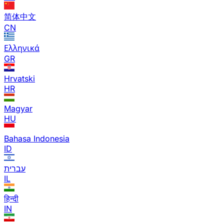
简体中文
CN
Ελληνικά
GR
Hrvatski
HR
Magyar
HU
Bahasa Indonesia
ID
עברית
IL
हिन्दी
IN