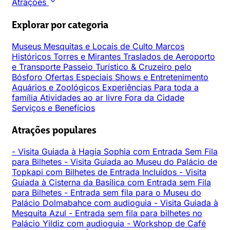
Atrações
Explorar por categoria
Museus
Mesquitas e Locais de Culto
Marcos
Históricos
Torres e Mirantes
Traslados de Aeroporto
e Transporte
Passeio Turístico & Cruzeiro pelo
Bósforo
Ofertas Especiais
Shows e Entretenimento
Aquários e Zoológicos
Experiências
Para toda a
família
Atividades ao ar livre
Fora da Cidade
Serviços e Benefícios
Atrações populares
-
Visita Guiada à Hagia Sophia com Entrada Sem Fila
para Bilhetes
-
Visita Guiada ao Museu do Palácio de
Topkapi com Bilhetes de Entrada Incluídos
-
Visita
Guiada à Cisterna da Basílica com Entrada sem Fila
para Bilhetes
-
Entrada sem fila para o Museu do
Palácio Dolmabahce com audioguia
-
Visita Guiada à
Mesquita Azul
-
Entrada sem fila para bilhetes no
Palácio Yildiz com audioguia
-
Workshop de Café