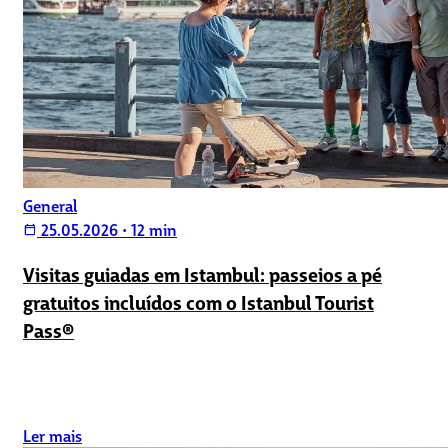
General
25.05.2026
•
12 min
calendar_today
Visitas guiadas em Istambul: passeios a pé
gratuitos incluídos com o Istanbul Tourist
Pass®
Ler mais