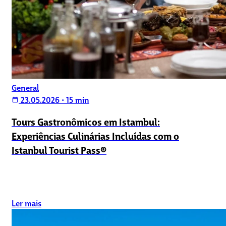
General
23.05.2026
•
15 min
calendar_today
Tours Gastronômicos em Istambul:
Experiências Culinárias Incluídas com o
Istanbul Tourist Pass®
Ler mais