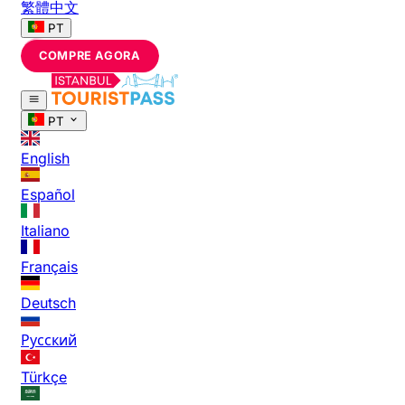
繁體中文
PT
COMPRE AGORA
PT
English
Español
Italiano
Français
Deutsch
Русский
Türkçe