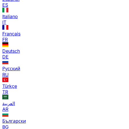
ES
Italiano
IT
Français
FR
Deutsch
DE
Русский
RU
Türkçe
TR
العربية
AR
Български
BG