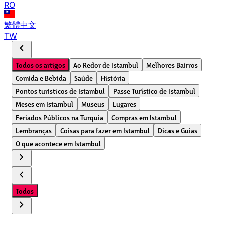
RO
繁體中文
TW
chevron_left
Todos os artigos
Ao Redor de Istambul
Melhores Bairros
Comida e Bebida
Saúde
História
Pontos turísticos de Istambul
Passe Turístico de Istambul
Meses em Istambul
Museus
Lugares
Feriados Públicos na Turquia
Compras em Istambul
Lembranças
Coisas para fazer em Istambul
Dicas e Guias
O que acontece em Istambul
chevron_right
chevron_left
Todos
chevron_right