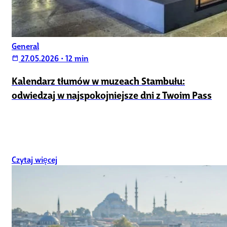
General
27.05.2026
•
12 min
calendar_today
Kalendarz tłumów w muzeach Stambułu:
odwiedzaj w najspokojniejsze dni z Twoim Pass
Czytaj więcej