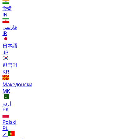
हिन्दी
IN
فارسی
IR
日本語
JP
한국어
KR
Македонски
MK
اردو
PK
Polski
PL
✓