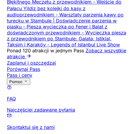
Błękitnego Meczetu z przewodnikiem
-
Wejście do
Pałacu Yildiz bez kolejki do kasy z
audioprzewodnikiem
-
Warsztaty parzenia kawy po
turecku w Stambule | Doświadczenie parzenia w
piasku
-
Piesza wycieczka po Fener i Balat z
doświadczonym przewodnikiem
-
Wycieczka piesza
z przewodnikiem po Stambule: Galata, Istiklal,
Taksim i Karaköy
-
Legends of Istanbul Live Show
Ponad 120 atrakcji w jednym Pass
Zobacz wszystkie
atrakcje
Zaplanuj i oszczędzaj
Porównaj Pass
Pass i ceny
Pomoc
FAQ
Najczęściej zadawane pytania
Skontaktuj się z nami