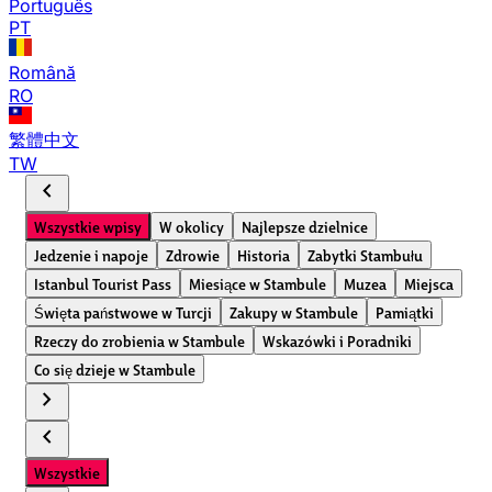
Português
PT
Română
RO
繁體中文
TW
chevron_left
Wszystkie wpisy
W okolicy
Najlepsze dzielnice
Jedzenie i napoje
Zdrowie
Historia
Zabytki Stambułu
Istanbul Tourist Pass
Miesiące w Stambule
Muzea
Miejsca
Święta państwowe w Turcji
Zakupy w Stambule
Pamiątki
Rzeczy do zrobienia w Stambule
Wskazówki i Poradniki
Co się dzieje w Stambule
chevron_right
chevron_left
Wszystkie