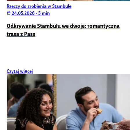
Rzeczy do zrobienia w Stambule
24.05.2026
•
5 min
calendar_today
Odkrywanie Stambułu we dwoje: romantyczna
trasa z Pass
Czytaj więcej