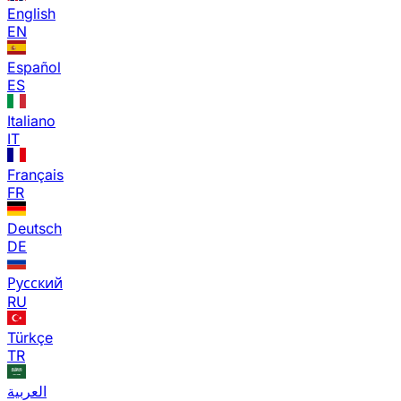
English
EN
Español
ES
Italiano
IT
Français
FR
Deutsch
DE
Русский
RU
Türkçe
TR
العربية