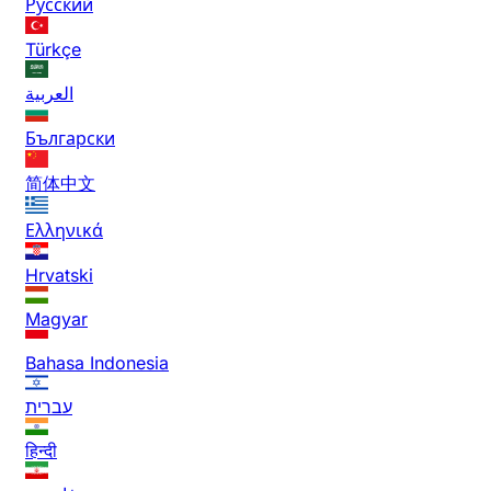
Русский
Türkçe
العربية
Български
简体中文
Ελληνικά
Hrvatski
Magyar
Bahasa Indonesia
עברית
हिन्दी