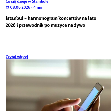
Co się dzieje w Stambule
08.06.2026
•
4 min
calendar_today
Istanbul – harmonogram koncertów na lato
2026 i przewodnik po muzyce na żywo
Czytaj więcej