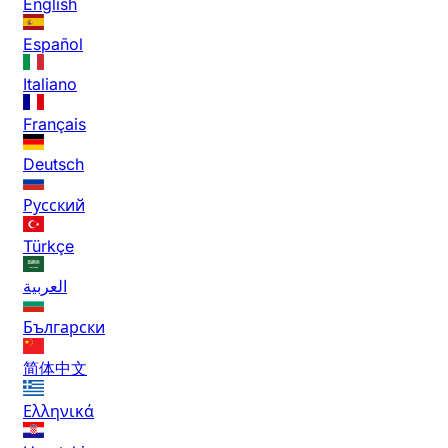
English
Español
Italiano
Français
Deutsch
Русский
Türkçe
العربية
Български
简体中文
Ελληνικά