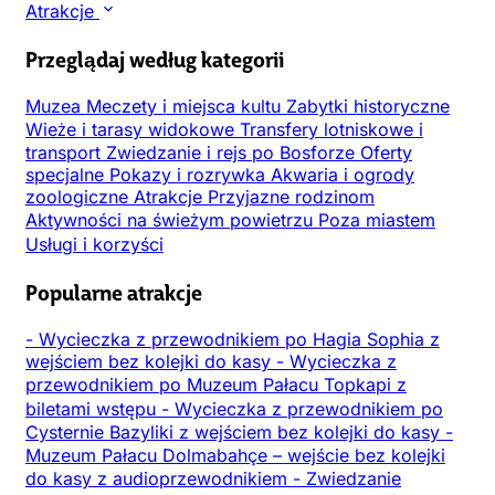
Atrakcje
Przeglądaj według kategorii
Muzea
Meczety i miejsca kultu
Zabytki historyczne
Wieże i tarasy widokowe
Transfery lotniskowe i
transport
Zwiedzanie i rejs po Bosforze
Oferty
specjalne
Pokazy i rozrywka
Akwaria i ogrody
zoologiczne
Atrakcje
Przyjazne rodzinom
Aktywności na świeżym powietrzu
Poza miastem
Usługi i korzyści
Popularne atrakcje
-
Wycieczka z przewodnikiem po Hagia Sophia z
wejściem bez kolejki do kasy
-
Wycieczka z
przewodnikiem po Muzeum Pałacu Topkapi z
biletami wstępu
-
Wycieczka z przewodnikiem po
Cysternie Bazyliki z wejściem bez kolejki do kasy
-
Muzeum Pałacu Dolmabahçe – wejście bez kolejki
do kasy z audioprzewodnikiem
-
Zwiedzanie