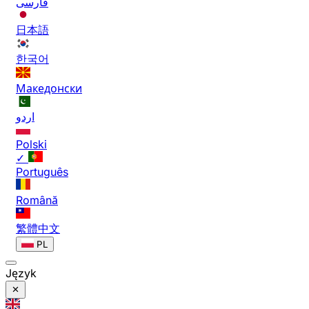
فارسی
日本語
한국어
Македонски
اردو
Polski
✓
Português
Română
繁體中文
PL
Język