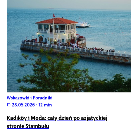
Wskazówki i Poradniki
28.05.2026
•
12 min
calendar_today
Kadıköy i Moda: cały dzień po azjatyckiej
stronie Stambułu