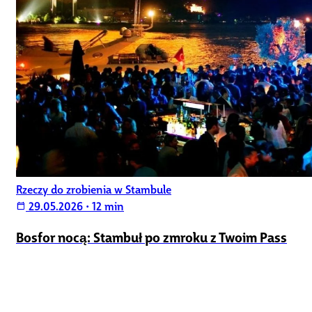
Rzeczy do zrobienia w Stambule
29.05.2026
•
12 min
calendar_today
Bosfor nocą: Stambuł po zmroku z Twoim Pass