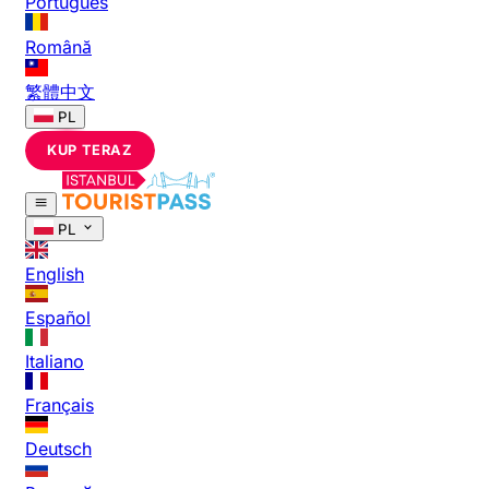
Português
Română
繁體中文
PL
KUP TERAZ
PL
English
Español
Italiano
Français
Deutsch