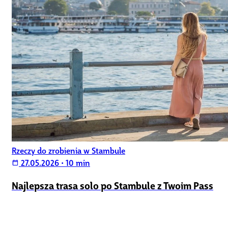
Rzeczy do zrobienia w Stambule
27.05.2026
•
10 min
calendar_today
Najlepsza trasa solo po Stambule z Twoim Pass