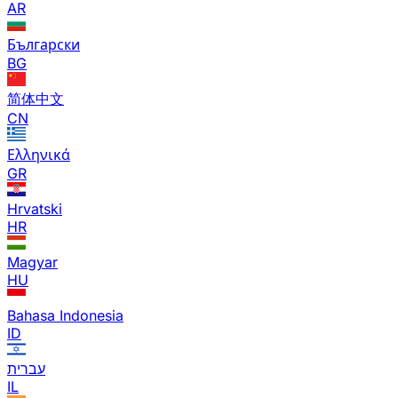
AR
Български
BG
简体中文
CN
Ελληνικά
GR
Hrvatski
HR
Magyar
HU
Bahasa Indonesia
ID
עברית
IL