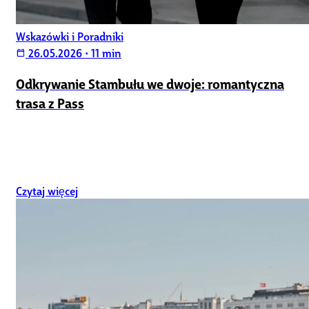
Wskazówki i Poradniki
26.05.2026
•
11 min
calendar_today
Odkrywanie Stambułu we dwoje: romantyczna
trasa z Pass
Czytaj więcej