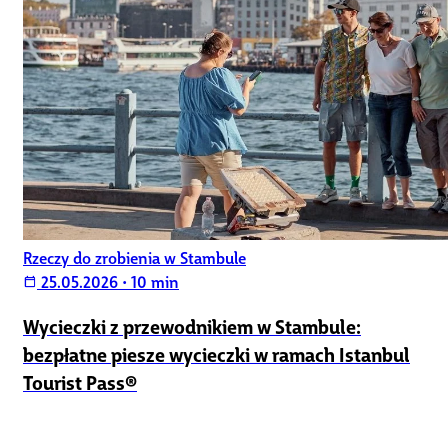
Rzeczy do zrobienia w Stambule
25.05.2026
•
10 min
calendar_today
Wycieczki z przewodnikiem w Stambule:
bezpłatne piesze wycieczki w ramach Istanbul
Tourist Pass®