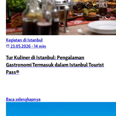
Kegiatan di Istanbul
23.05.2026
•
14 min
calendar_today
Tur Kuliner di Istanbul: Pengalaman
Gastronomi Termasuk dalam Istanbul Tourist
Pass®
Baca selengkapnya