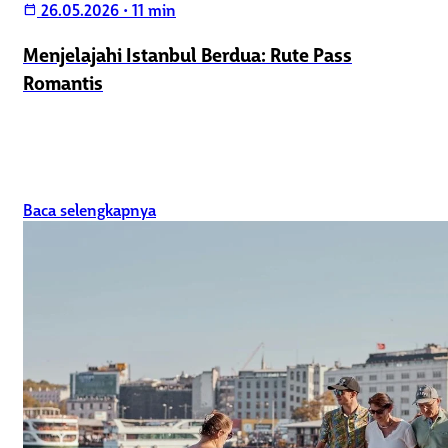
26.05.2026
•
11 min
calendar_today
Menjelajahi Istanbul Berdua: Rute Pass
Romantis
Baca selengkapnya