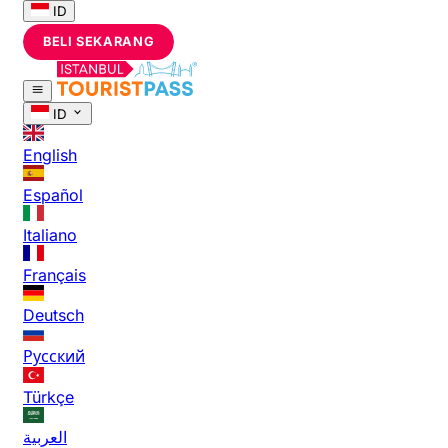
ID
BELI SEKARANG
ID
English
Español
Italiano
Français
Deutsch
Русский
Türkçe
العربية