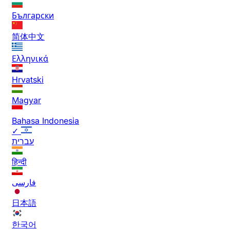
Български
简体中文
Ελληνικά
Hrvatski
Magyar
Bahasa Indonesia
✓
עברית
हिन्दी
فارسی
日本語
한국어