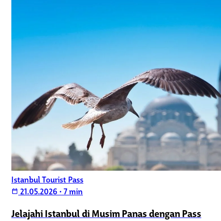
Istanbul Tourist Pass
21.05.2026
•
7 min
calendar_today
Jelajahi Istanbul di Musim Panas dengan Pass