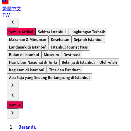
繁體中文
TW
chevron_left
Semua Artikel
Sekitar Istanbul
Lingkungan Terbaik
Makanan & Minuman
Kesehatan
Sejarah Istanbul
Landmark di Istanbul
Istanbul Tourist Pass
Bulan di Istanbul
Museum
Destinasi
Hari Libur Nasional di Turki
Belanja di Istanbul
Oleh-oleh
Kegiatan di Istanbul
Tips dan Panduan
Apa Saja yang Sedang Berlangsung di Istanbul
chevron_right
chevron_left
Semua
chevron_right
Beranda