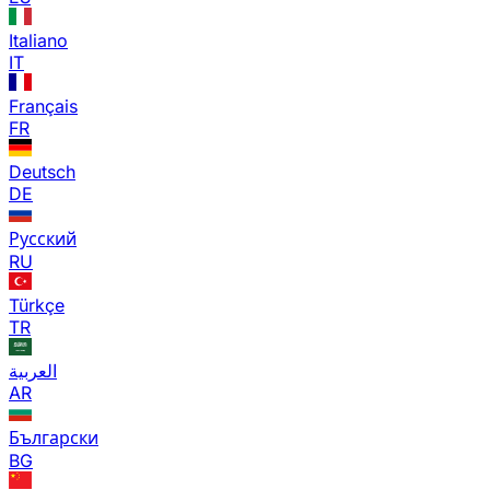
Italiano
IT
Français
FR
Deutsch
DE
Русский
RU
Türkçe
TR
العربية
AR
Български
BG