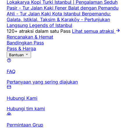
Lokakarya Kopi Turki Istanbul | Pengalaman Seduh
Pasir
-
Tur Jalan Kaki Fener Balat dengan Pemandu
Ahli
-
Tur Jalan Kaki Kota Istanbul Berpemandu:
Galata, Istiklal, Taksim & Karaköy
-
Pertunjukan
Langsung Legends of Istanbul
120+ atraksi dalam satu Pass
Lihat semua atraksi
Rencanakan & Hemat
Bandingkan Pass
Pass & Harga
Bantuan
FAQ
Pertanyaan yang sering diajukan
Hubungi Kami
Hubungi tim kami
Permintaan Grup