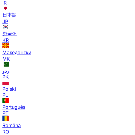
IR
日本語
JP
한국어
KR
Македонски
MK
اردو
PK
Polski
PL
Português
PT
Română
RO