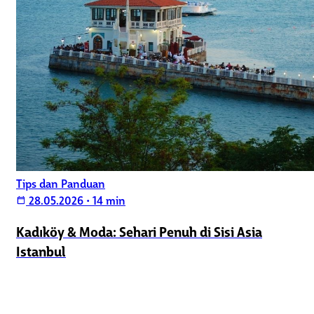
Tips dan Panduan
28.05.2026
•
14 min
calendar_today
Kadıköy & Moda: Sehari Penuh di Sisi Asia
Istanbul