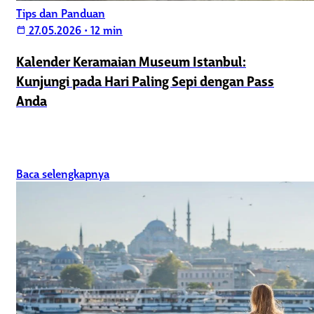
Tips dan Panduan
27.05.2026
•
12 min
calendar_today
Kalender Keramaian Museum Istanbul:
Kunjungi pada Hari Paling Sepi dengan Pass
Anda
Baca selengkapnya