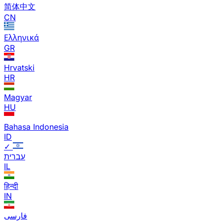
简体中文
CN
Ελληνικά
GR
Hrvatski
HR
Magyar
HU
Bahasa Indonesia
ID
✓
עברית
IL
हिन्दी
IN
فارسی