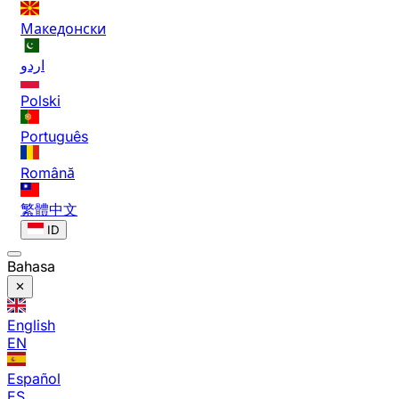
Македонски
اردو
Polski
Português
Română
繁體中文
ID
Bahasa
English
EN
Español
ES