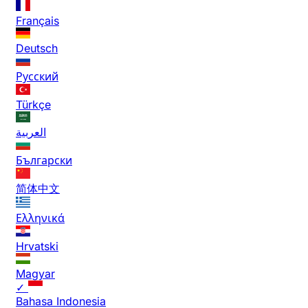
Français
Deutsch
Русский
Türkçe
العربية
Български
简体中文
Ελληνικά
Hrvatski
Magyar
✓
Bahasa Indonesia