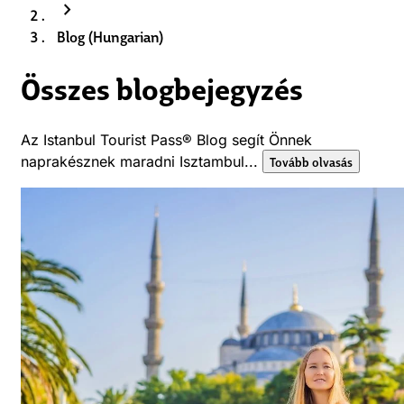
chevron_right
Blog (Hungarian)
Összes blogbejegyzés
Az Istanbul Tourist Pass® Blog segít Önnek
naprakésznek maradni Isztambul...
Tovább olvasás