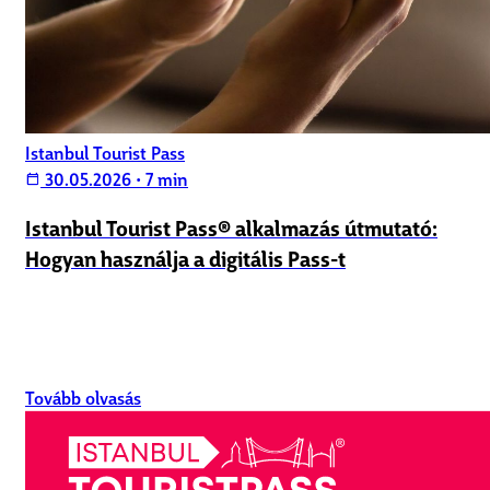
Istanbul Tourist Pass
30.05.2026
•
7 min
calendar_today
Istanbul Tourist Pass® alkalmazás útmutató:
Hogyan használja a digitális Pass-t
Tovább olvasás