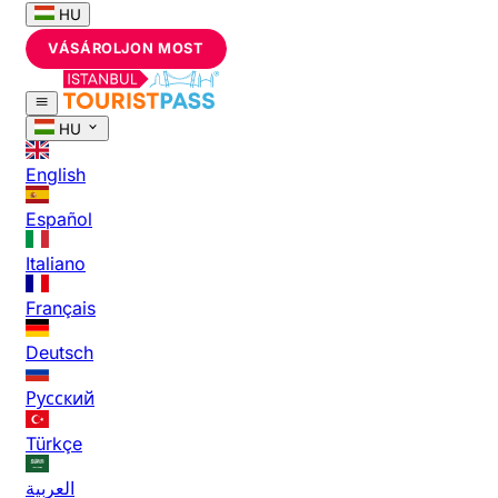
HU
VÁSÁROLJON MOST
HU
English
Español
Italiano
Français
Deutsch
Русский
Türkçe
العربية