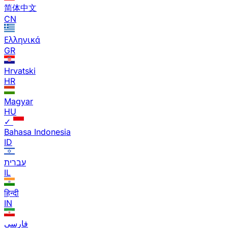
简体中文
CN
Ελληνικά
GR
Hrvatski
HR
Magyar
HU
✓
Bahasa Indonesia
ID
עברית
IL
हिन्दी
IN
فارسی