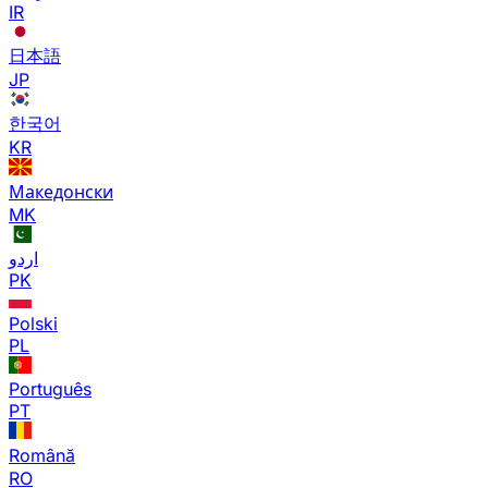
IR
日本語
JP
한국어
KR
Македонски
MK
اردو
PK
Polski
PL
Português
PT
Română
RO