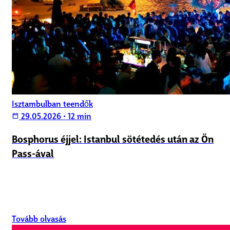
Isztambulban teendők
29.05.2026
•
12 min
calendar_today
Bosphorus éjjel: Istanbul sötétedés után az Ön
Pass-ával
Tovább olvasás