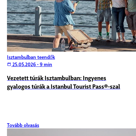
Isztambulban teendők
25.05.2026
•
9 min
calendar_today
Vezetett túrák Isztambulban: Ingyenes
gyalogos túrák a Istanbul Tourist Pass®-szal
Tovább olvasás