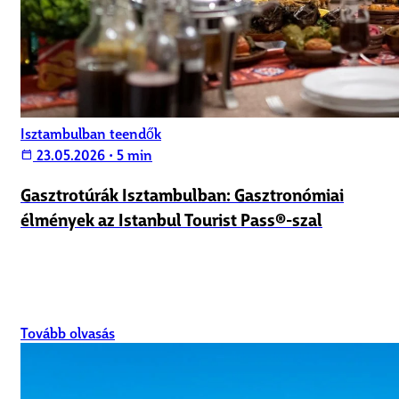
Isztambulban teendők
23.05.2026
•
5 min
calendar_today
Gasztrotúrák Isztambulban: Gasztronómiai
élmények az Istanbul Tourist Pass®-szal
Tovább olvasás