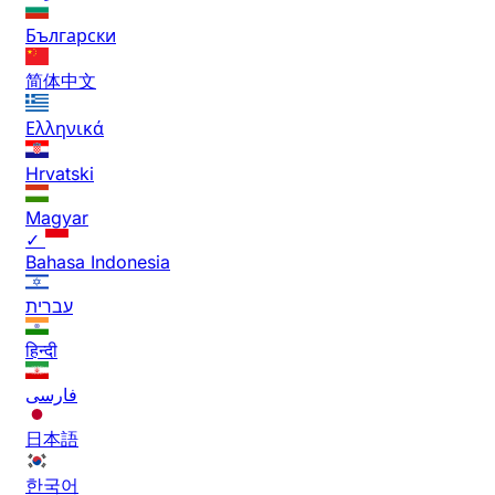
Български
简体中文
Ελληνικά
Hrvatski
Magyar
✓
Bahasa Indonesia
עברית
हिन्दी
فارسی
日本語
한국어