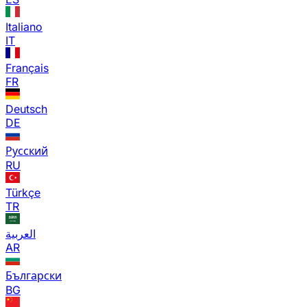
Italiano
IT
Français
FR
Deutsch
DE
Русский
RU
Türkçe
TR
العربية
AR
Български
BG