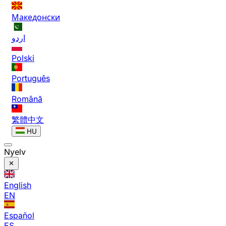
Македонски
اردو
Polski
Português
Română
繁體中文
HU
Nyelv
English
EN
Español
ES