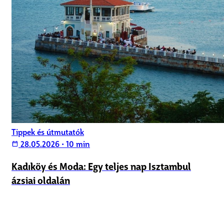
Tippek és útmutatók
28.05.2026
•
10 min
calendar_today
Kadıköy és Moda: Egy teljes nap Isztambul
ázsiai oldalán