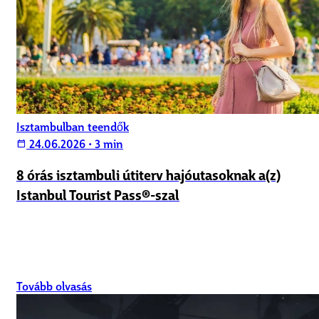
Isztambulban teendők
24.06.2026
•
3 min
calendar_today
8 órás isztambuli útiterv hajóutasoknak a(z)
Istanbul Tourist Pass®-szal
Tovább olvasás