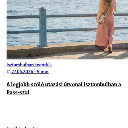
Isztambulban teendők
27.05.2026
•
9 min
calendar_today
A legjobb szóló utazási útvonal Isztambulban a
Pass-szal