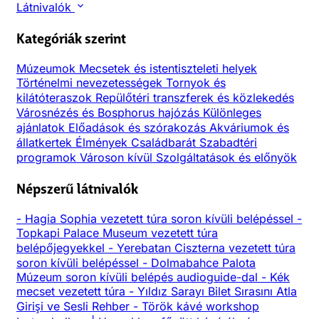
Látnivalók
Kategóriák szerint
Múzeumok
Mecsetek és istentiszteleti helyek
Történelmi nevezetességek
Tornyok és
kilátóteraszok
Repülőtéri transzferek és közlekedés
Városnézés és Bosphorus hajózás
Különleges
ajánlatok
Előadások és szórakozás
Akváriumok és
állatkertek
Élmények
Családbarát
Szabadtéri
programok
Városon kívül
Szolgáltatások és előnyök
Népszerű látnivalók
-
Hagia Sophia vezetett túra soron kívüli belépéssel
-
Topkapi Palace Museum vezetett túra
belépőjegyekkel
-
Yerebatan Ciszterna vezetett túra
soron kívüli belépéssel
-
Dolmabahce Palota
Múzeum soron kívüli belépés audioguide-dal
-
Kék
mecset vezetett túra
-
Yıldız Sarayı Bilet Sırasını Atla
Girişi ve Sesli Rehber
-
Török kávé workshop