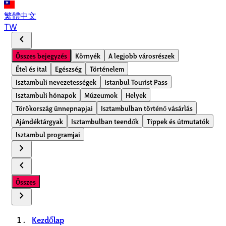
繁體中文
TW
chevron_left
Összes bejegyzés
Környék
A legjobb városrészek
Étel és ital
Egészség
Történelem
Isztambuli nevezetességek
Istanbul Tourist Pass
Isztambuli hónapok
Múzeumok
Helyek
Törökország ünnepnapjai
Isztambulban történő vásárlás
Ajándéktárgyak
Isztambulban teendők
Tippek és útmutatók
Isztambul programjai
chevron_right
chevron_left
Összes
chevron_right
Kezdőlap