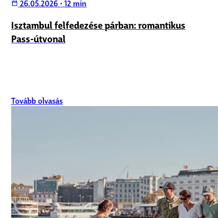
26.05.2026
•
12 min
calendar_today
Isztambul felfedezése párban: romantikus
Pass-útvonal
Tovább olvasás