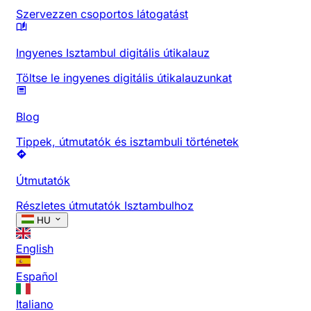
Szervezzen csoportos látogatást
Ingyenes Isztambul digitális útikalauz
Töltse le ingyenes digitális útikalauzunkat
Blog
Tippek, útmutatók és isztambuli történetek
Útmutatók
Részletes útmutatók Isztambulhoz
HU
English
Español
Italiano