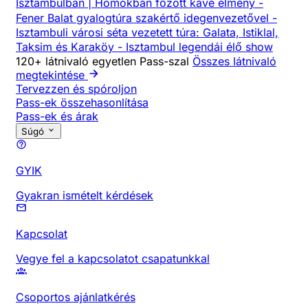
Isztambulban | Homokban főzött kávé élmény
-
Fener Balat gyalogtúra szakértő idegenvezetővel
-
Isztambuli városi séta vezetett túra: Galata, Istiklal,
Taksim és Karaköy
-
Isztambul legendái élő show
120+ látnivaló egyetlen Pass-szal
Összes látnivaló
megtekintése
Tervezzen és spóroljon
Pass-ek összehasonlítása
Pass-ek és árak
Súgó
GYIK
Gyakran ismételt kérdések
Kapcsolat
Vegye fel a kapcsolatot csapatunkkal
Csoportos ajánlatkérés