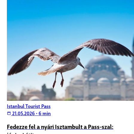
Istanbul Tourist Pass
21.05.2026
•
6 min
calendar_today
Fedezze fel a nyári Isztambult a Pass-szal: