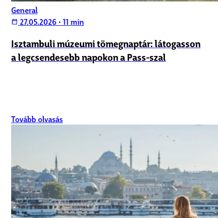
General
27.05.2026
•
11 min
calendar_today
Isztambuli múzeumi tömegnaptár: látogasson
a legcsendesebb napokon a Pass-szal
Tovább olvasás