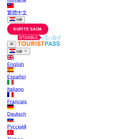
繁體中文
HR
KUPITE SADA
HR
English
Español
Italiano
Français
Deutsch
Русский