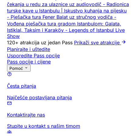
čekanja u redu za ulaznice uz audiovodič
-
Radionica
turske kave u Istanbulu | Iskustvo kuhanja na pijesku
-
Pješačka tura Fener Balat uz stručnog vodiča
-
Vođena pješačka tura gradom Istanbulom: Galata,
Istiklal, Taksim i Karaköy
-
Legends of Istanbul Live
Show
120+ atrakcija uz jedan Pass
Prikaži sve atrakcije
Planirajte i uštedite
Usporedite Pass opcije
Pass opcije i cijene
Pomoć
Česta pitanja
Najčešće postavljana pitanja
Kontaktirajte nas
Stupite u kontakt s našim timom