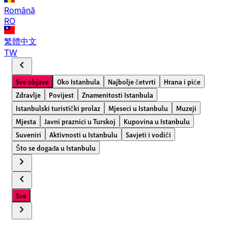
Română
RO
繁體中文
TW
chevron_left
Sve objave
Oko Istanbula
Najbolje četvrti
Hrana i piće
Zdravlje
Povijest
Znamenitosti Istanbula
Istanbulski turistički prolaz
Mjeseci u Istanbulu
Muzeji
Mjesta
Javni praznici u Turskoj
Kupovina u Istanbulu
Suveniri
Aktivnosti u Istanbulu
Savjeti i vodiči
Što se događa u Istanbulu
chevron_right
chevron_left
Sve
chevron_right