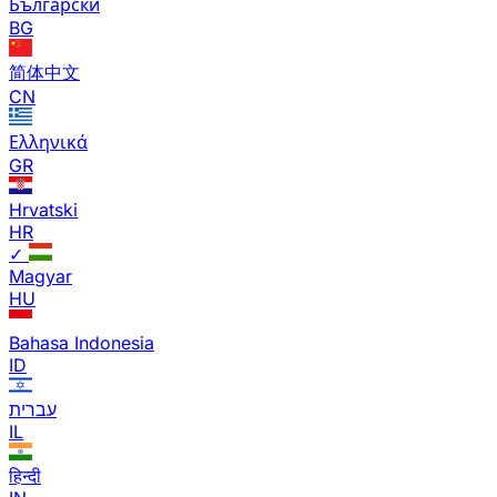
Български
BG
简体中文
CN
Ελληνικά
GR
Hrvatski
HR
✓
Magyar
HU
Bahasa Indonesia
ID
עברית
IL
हिन्दी