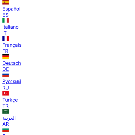
Español
ES
Italiano
IT
Français
FR
Deutsch
DE
Русский
RU
Türkçe
TR
العربية
AR