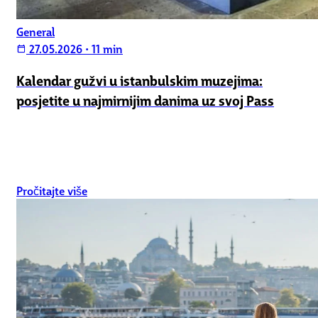
General
27.05.2026
•
11 min
calendar_today
Kalendar gužvi u istanbulskim muzejima:
posjetite u najmirnijim danima uz svoj Pass
Pročitajte više