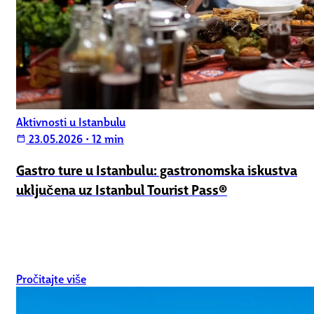
Aktivnosti u Istanbulu
23.05.2026
•
12 min
calendar_today
Gastro ture u Istanbulu: gastronomska iskustva
uključena uz Istanbul Tourist Pass®
Pročitajte više