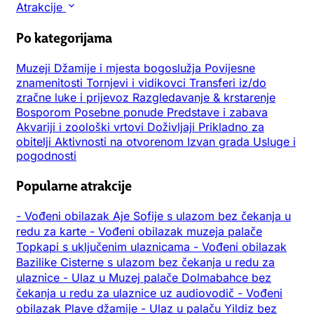
Atrakcije
Po kategorijama
Muzeji
Džamije i mjesta bogoslužja
Povijesne
znamenitosti
Tornjevi i vidikovci
Transferi iz/do
zračne luke i prijevoz
Razgledavanje & krstarenje
Bosporom
Posebne ponude
Predstave i zabava
Akvariji i zoološki vrtovi
Doživljaji
Prikladno za
obitelji
Aktivnosti na otvorenom
Izvan grada
Usluge i
pogodnosti
Popularne atrakcije
-
Vođeni obilazak Aje Sofije s ulazom bez čekanja u
redu za karte
-
Vođeni obilazak muzeja palače
Topkapi s uključenim ulaznicama
-
Vođeni obilazak
Bazilike Cisterne s ulazom bez čekanja u redu za
ulaznice
-
Ulaz u Muzej palače Dolmabahce bez
čekanja u redu za ulaznice uz audiovodič
-
Vođeni
obilazak Plave džamije
-
Ulaz u palaču Yildiz bez