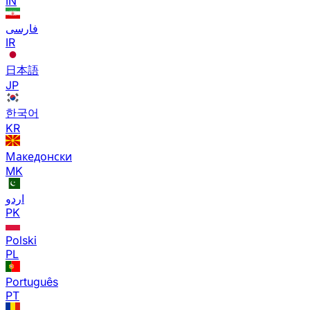
IN
فارسی
IR
日本語
JP
한국어
KR
Македонски
MK
اردو
PK
Polski
PL
Português
PT