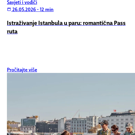
Savjeti i vodiči
26.05.2026
•
12 min
calendar_today
Istraživanje Istanbula u paru: romantična Pass
ruta
Pročitajte više