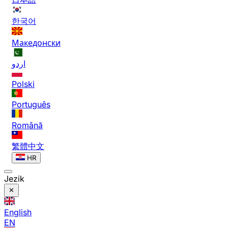
한국어
Македонски
اردو
Polski
Português
Română
繁體中文
HR
Jezik
English
EN