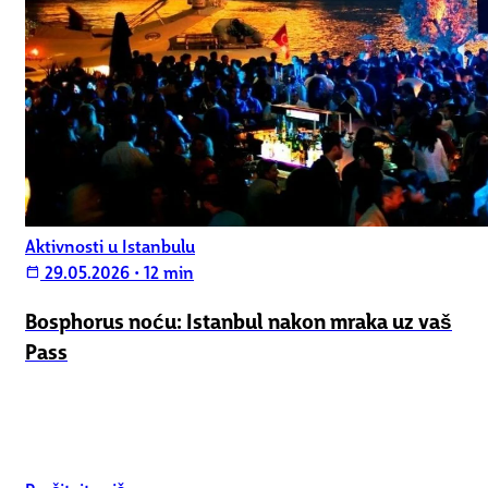
Aktivnosti u Istanbulu
29.05.2026
•
12 min
calendar_today
Bosphorus noću: Istanbul nakon mraka uz vaš
Pass