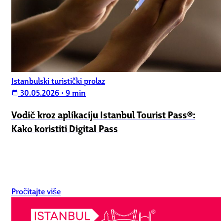
Istanbulski turistički prolaz
30.05.2026
•
9 min
calendar_today
Vodič kroz aplikaciju Istanbul Tourist Pass®:
Kako koristiti Digital Pass
Pročitajte više