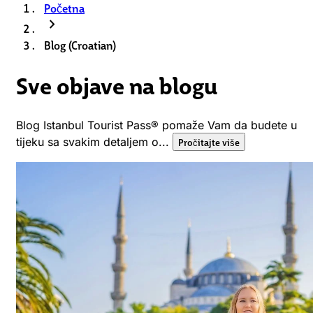
Početna
chevron_right
Blog (Croatian)
Sve objave na blogu
Blog Istanbul Tourist Pass® pomaže Vam da budete u
tijeku sa svakim detaljem o...
Pročitajte više