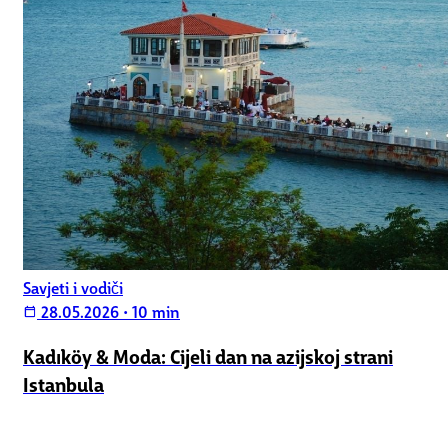
Savjeti i vodiči
28.05.2026
•
10 min
calendar_today
Kadıköy & Moda: Cijeli dan na azijskoj strani
Istanbula