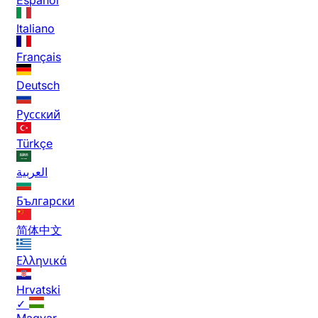
Italiano
Français
Deutsch
Русский
Türkçe
العربية
Български
简体中文
Ελληνικά
Hrvatski
✓
Magyar