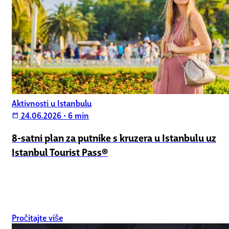
Aktivnosti u Istanbulu
24.06.2026
•
6 min
calendar_today
8-satni plan za putnike s kruzera u Istanbulu uz
Istanbul Tourist Pass®
Pročitajte više