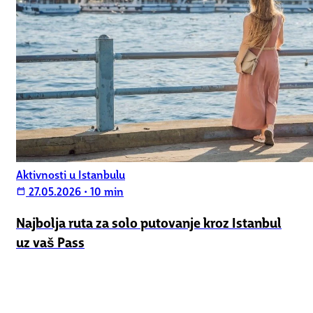
Aktivnosti u Istanbulu
27.05.2026
•
10 min
calendar_today
Najbolja ruta za solo putovanje kroz Istanbul
uz vaš Pass