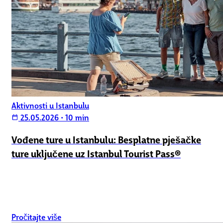
Aktivnosti u Istanbulu
25.05.2026
•
10 min
calendar_today
Vođene ture u Istanbulu: Besplatne pješačke
ture uključene uz Istanbul Tourist Pass®
Pročitajte više