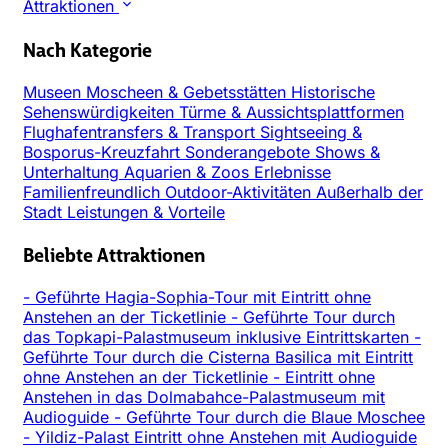
Attraktionen
Nach Kategorie
Museen
Moscheen & Gebetsstätten
Historische
Sehenswürdigkeiten
Türme & Aussichtsplattformen
Flughafentransfers & Transport
Sightseeing &
Bosporus-Kreuzfahrt
Sonderangebote
Shows &
Unterhaltung
Aquarien & Zoos
Erlebnisse
Familienfreundlich
Outdoor-Aktivitäten
Außerhalb der
Stadt
Leistungen & Vorteile
Beliebte Attraktionen
-
Geführte Hagia-Sophia-Tour mit Eintritt ohne
Anstehen an der Ticketlinie
-
Geführte Tour durch
das Topkapi-Palastmuseum inklusive Eintrittskarten
-
Geführte Tour durch die Cisterna Basilica mit Eintritt
ohne Anstehen an der Ticketlinie
-
Eintritt ohne
Anstehen in das Dolmabahce-Palastmuseum mit
Audioguide
-
Geführte Tour durch die Blaue Moschee
-
Yildiz-Palast Eintritt ohne Anstehen mit Audioguide