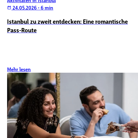
Aktivitäten in Istanbul
24.05.2026
•
6 min
calendar_today
Istanbul zu zweit entdecken: Eine romantische
Pass-Route
Mehr lesen