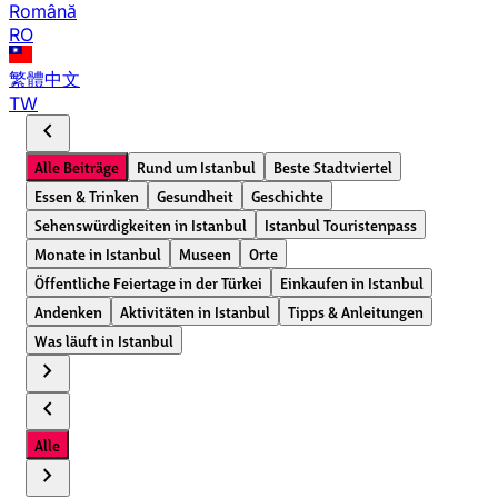
Română
RO
繁體中文
TW
chevron_left
Alle Beiträge
Rund um Istanbul
Beste Stadtviertel
Essen & Trinken
Gesundheit
Geschichte
Sehenswürdigkeiten in Istanbul
Istanbul Touristenpass
Monate in Istanbul
Museen
Orte
Öffentliche Feiertage in der Türkei
Einkaufen in Istanbul
Andenken
Aktivitäten in Istanbul
Tipps & Anleitungen
Was läuft in Istanbul
chevron_right
chevron_left
Alle
chevron_right