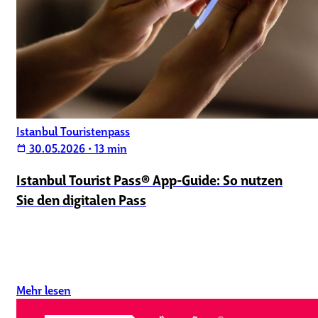
Istanbul Touristenpass
30.05.2026
•
13 min
calendar_today
Istanbul Tourist Pass® App-Guide: So nutzen
Sie den digitalen Pass
Mehr lesen