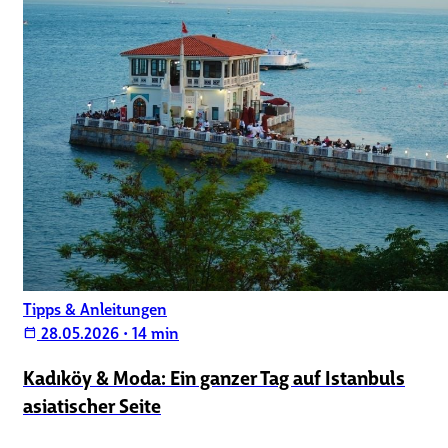
Tipps & Anleitungen
28.05.2026
•
14 min
calendar_today
Kadıköy & Moda: Ein ganzer Tag auf Istanbuls
asiatischer Seite