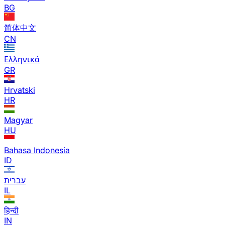
BG
简体中文
CN
Ελληνικά
GR
Hrvatski
HR
Magyar
HU
Bahasa Indonesia
ID
עברית
IL
हिन्दी
IN