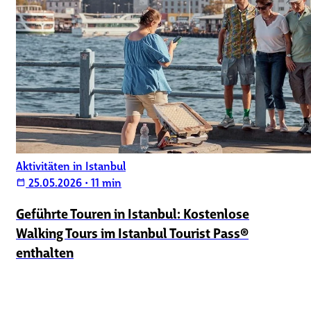
Aktivitäten in Istanbul
25.05.2026
•
11 min
calendar_today
Geführte Touren in Istanbul: Kostenlose
Walking Tours im Istanbul Tourist Pass®
enthalten