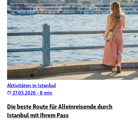
Aktivitäten in Istanbul
27.05.2026
•
8 min
calendar_today
Die beste Route für Alleinreisende durch
Istanbul mit Ihrem Pass