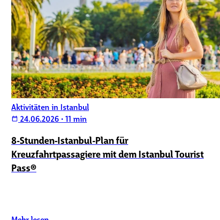
Aktivitäten in Istanbul
24.06.2026
•
11 min
calendar_today
8‑Stunden‑Istanbul‑Plan für
Kreuzfahrtpassagiere mit dem Istanbul Tourist
Pass®
Mehr lesen