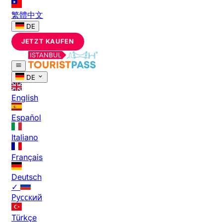
繁體中文
DE
JETZT KAUFEN
DE
English
Español
Italiano
Français
Deutsch
✓
Русский
Türkçe