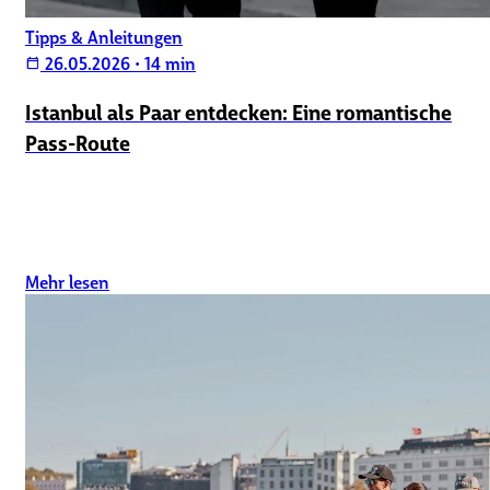
Tipps & Anleitungen
26.05.2026
•
14 min
calendar_today
Istanbul als Paar entdecken: Eine romantische
Pass-Route
Mehr lesen