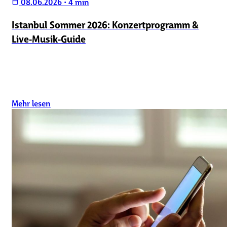
08.06.2026
•
4 min
calendar_today
Istanbul Sommer 2026: Konzertprogramm &
Live‑Musik‑Guide
Mehr lesen