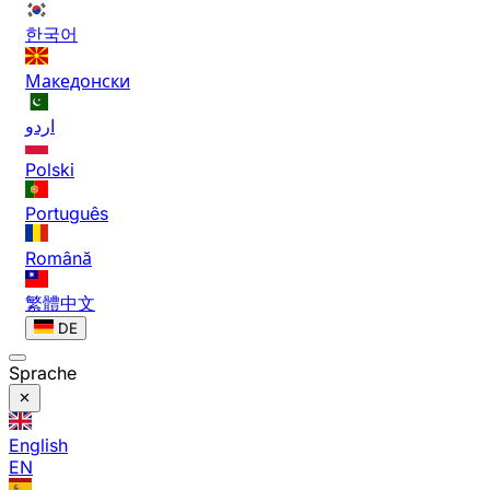
한국어
Македонски
اردو
Polski
Português
Română
繁體中文
DE
Sprache
English
EN