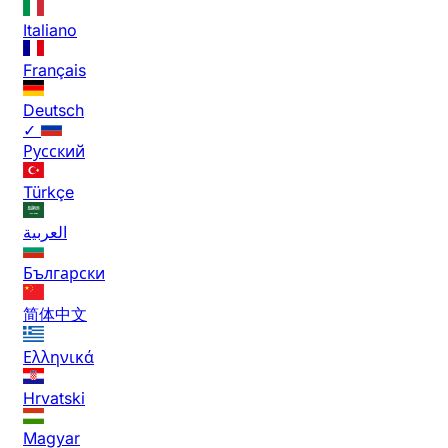
Italiano
Français
Deutsch
✓
Русский
Türkçe
العربية
Български
简体中文
Ελληνικά
Hrvatski
Magyar