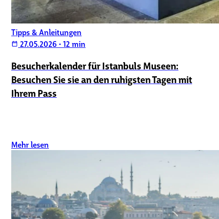
Tipps & Anleitungen
27.05.2026
•
12 min
calendar_today
Besucherkalender für Istanbuls Museen:
Besuchen Sie sie an den ruhigsten Tagen mit
Ihrem Pass
Mehr lesen