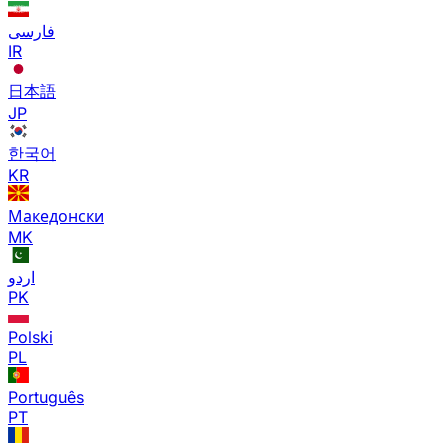
فارسی
IR
日本語
JP
한국어
KR
Македонски
MK
اردو
PK
Polski
PL
Português
PT