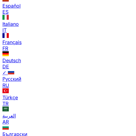
Español
ES
Italiano
IT
Français
FR
Deutsch
DE
✓
Русский
RU
Türkçe
TR
العربية
AR
Български